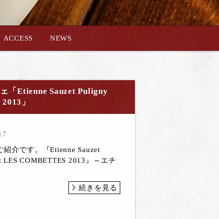
ACCESS
NEWS
ne Sauzet Puligny
 2013」
17
です。『Etienne Sauzet
chet LES COMBETTES 2013』～エチ
続きを見る