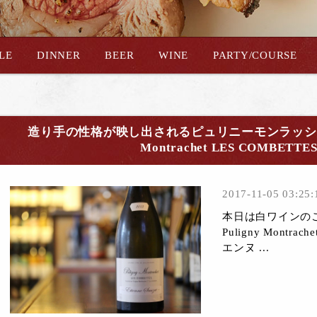
YLE
DINNER
BEER
WINE
PARTY/COURSE
造り手の性格が映し出されるピュリニーモンラッシェ「Etien
Montrachet LES COMBETTES
2017-11-05 03:25:
本日は白ワインのご紹介
Puligny Montra
エンヌ ...