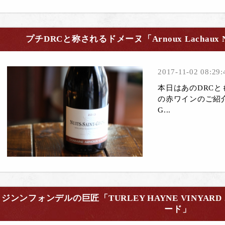
プチDRCと称されるドメーヌ「Arnoux Lachaux Nuits
2017-11-02 08:29:
本日はあのDRC
の赤ワインのご紹介。『Ar
G...
ジンンフォンデルの巨匠「TURLEY HAYNE VINYAR
ード」