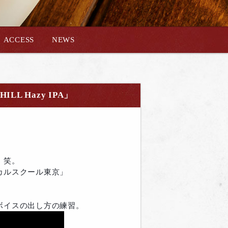
ACCESS
NEWS
L Hazy IPA」
、笑。
カルスクール東京」
ボイスの出し方の練習。