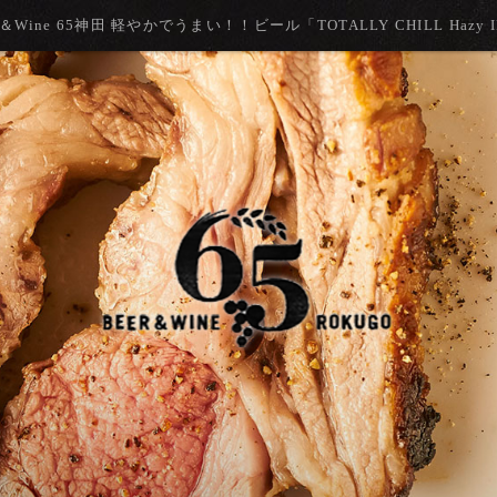
r＆Wine 65神田 軽やかでうまい！！ビール「TOTALLY CHILL Hazy 