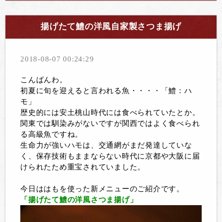
揚げたて鱧の洋風自家製さつま揚げ
2018-08-07 00:24:29
こんばんわ。
初夏に旬を迎えると言われる魚・・・・「鱧：ハ
モ」
歴史的には安土桃山時代には食べられていたとか。
関東では馴染みがないですが関西ではよく食べられ
る高級魚ですね。
生命力が強いハモは、交通網がまだ発達していな
く、保存技術もままならない時代に京都や大阪に届
けられたため重宝されていました。
今日ははもを使った新メニューのご紹介です。
「揚げたて鱧の洋風さつま揚げ」