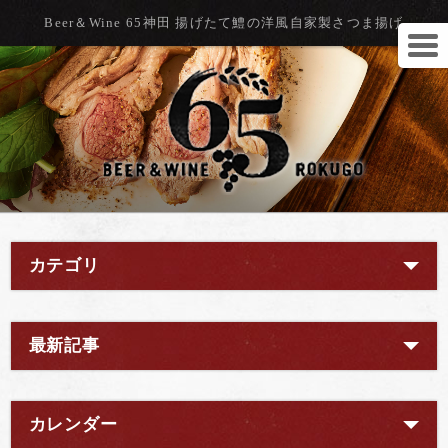
Beer＆Wine 65神田 揚げたて鱧の洋風自家製さつま揚げ
カテゴリ
最新記事
カレンダー